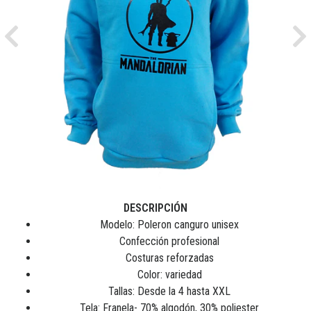
Previous
Ne
DESCRIPCIÓN
Modelo: Poleron canguro unisex
Confección profesional
Costuras reforzadas
Color: variedad
Tallas: Desde la 4 hasta XXL
Tela: Franela- 70% algodón, 30% poliester