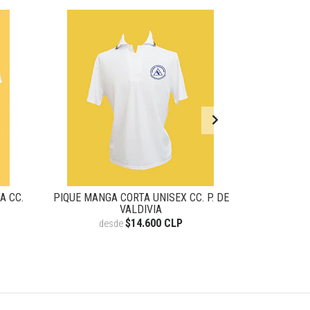
A CC.
PIQUE MANGA CORTA UNISEX CC. P. DE
PARKA F
VALDIVIA
P
$14.600 CLP
desde
de