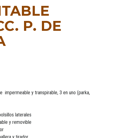
TABLE
C. P. DE
A
 impermeable y transpirable, 3 en uno (parka,
lsillos laterales
able y removible
dor
allera y tirador