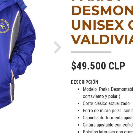
DESMON
UNISEX C
VALDIVI
Next
$49.500 CLP
DESCRIPCIÓN
Modelo: Parka Desmontable
cortaviento y polar )
Corte clásico actualizado
Forro de micro polar con bo
Capucha de tormenta ajust
Cintura ajustable con ceñi
Bolsillos laterales con crem