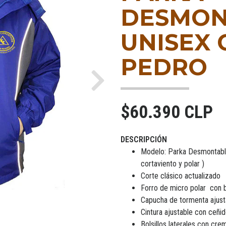
DESMON
UNISEX 
PEDRO
Next
$60.390 CLP
DESCRIPCIÓN
Modelo: Parka Desmontable
cortaviento y polar )
Corte clásico actualizado
Forro de micro polar con bo
Capucha de tormenta ajust
Cintura ajustable con ceñi
Bolsillos laterales con crem