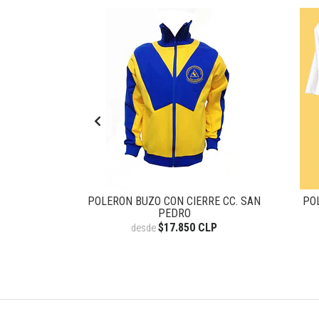
MA CC. SAN
POLERON BUZO CON CIERRE CC. SAN
PO
PEDRO
CLP
$17.850 CLP
desde