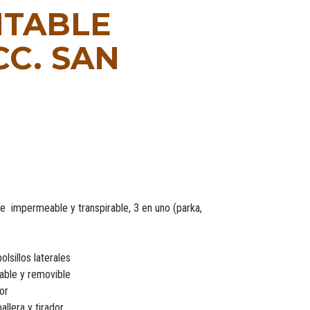
TABLE
CC. SAN
 impermeable y transpirable, 3 en uno (parka,
lsillos laterales
able y removible
dor
allera y tirador