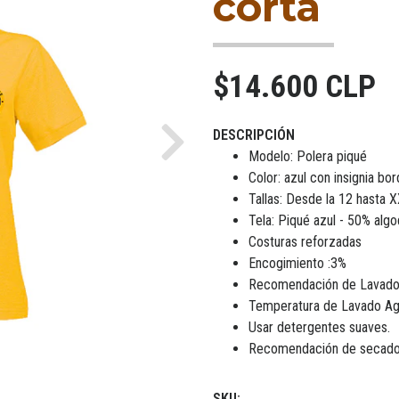
corta
$14.600 CLP
DESCRIPCIÓN
Next
Modelo: Polera piqué
Color: azul con insignia bo
Tallas: Desde la 12 hasta 
Tela: Piqué azul - 50% alg
Costuras reforzadas
Encogimiento :3%
Recomendación de Lavad
Temperatura de Lavado Agu
Usar detergentes suaves.
Recomendación de secado 
SKU: