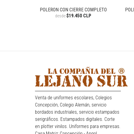
GA CORTA
POLERON CON CIERRE COMPLETO
POL
CLP
$19.450 CLP
desde
Venta de uniformes escolares, Colegios
Concepción, Colegio Alemán, servicio
bordados industriales, servicio estampados
serigráficos. Estampados digitales. Corte
en plotter vinilos. Uniformes para empresas.
Casa Matriz: Concepción - Angol