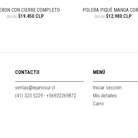
ERON CON CIERRE COMPLETO
POLERA PIQUÉ MANGA CO
$19.450 CLP
$12.980 CLP
desde
desde
CONTACTO
MENÚ
ventas@lejanosur.cl
Iniciar sección
(41) 323 5229 - +56932269872
Mis detalles
Carro