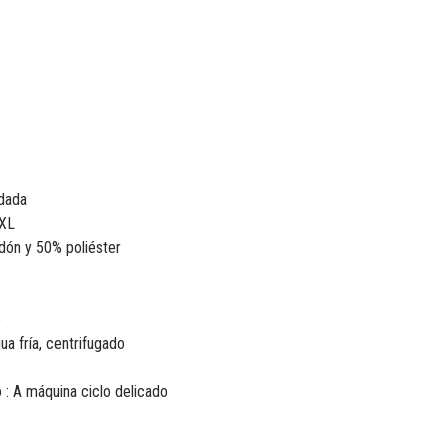
rdada
XXL
odón y 50% poliéster
o
a fría, centrifugado
: A máquina ciclo delicado